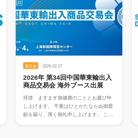
展示会
2026.02.27
2026年 第34回中国華東輸出入
商品交易会 海外ブース出展
拝啓 ますます御健勝のこととお慶び申
し上げます。 平素はひとかたならぬ御愛
顧を賜り、厚く御礼申し上げます。 この
度、弊社は 2026年3⽉ 1