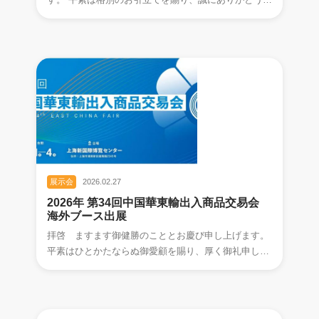
ざいます。 当社は、本年をもって大阪25
展示会
2026.02.27
2026年 第34回中国華東輸出入商品交易会
海外ブース出展
拝啓 ますます御健勝のこととお慶び申し上げます。
平素はひとかたならぬ御愛顧を賜り、厚く御礼申し上
げます。 この度、弊社は 2026年3⽉ 1